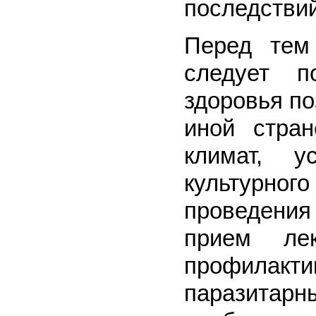
последствий
Перед тем 
следует п
здоровья по
иной стра
климат, у
культурн
проведени
прием лек
профила
паразитарн