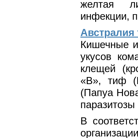
желтая ли
инфекции, п
Австралия 
Кишечные и
укусов ком
клещей (кр
«В», тиф (
(Папуа Нов
паразитозы
В соответс
организаци