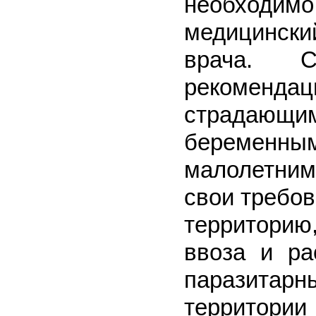
необход
медицински
врача. 
рекомендац
страдающим
беременн
малолетним
свои требо
территорию
ввоза и ра
паразита
территории