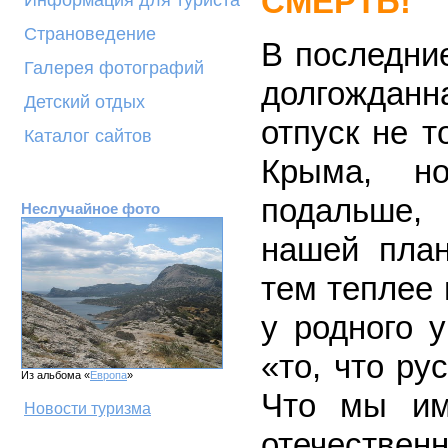
СМЕРТЬ!
Информация для туриста
Страноведение
В последни
Галерея фотографий
долгожданн
Детский отдых
отпуск не 
Каталог сайтов
Крыма, но
подальше,
Неслучайное фото
нашей план
тем теплее 
у родного у
«то, что ру
Из альбома «
Европа
»
Что мы им
Новости туризма
отечестве