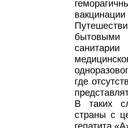
геморагич
вакцинации
Путешест
бытовыми 
санитари
медицинс
одноразово
где отсутст
представля
В таких с
страны с ц
гепатита «А