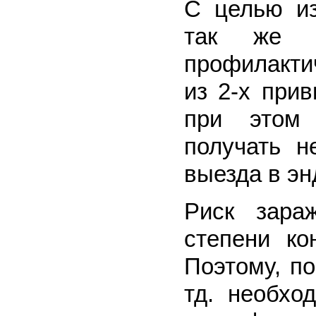
С целью из
так же н
профилакти
из 2-х при
при этом 
получать н
выезда в эн
Риск зара
степени ко
Поэтому, п
тд. необхо