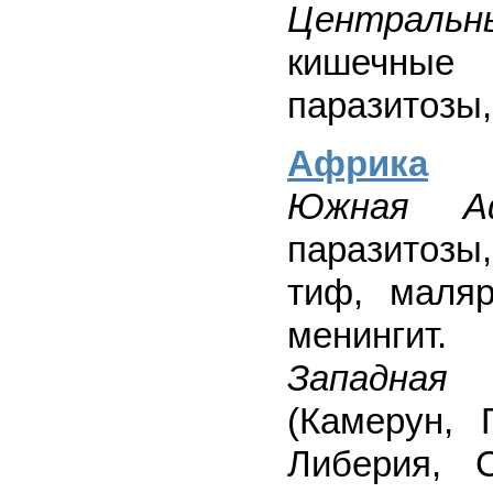
Центральн
кишечные
паразитозы,
Африка
Южная Аф
паразитозы
тиф, маляр
менингит.
Западна
(Камерун, 
Либерия, С