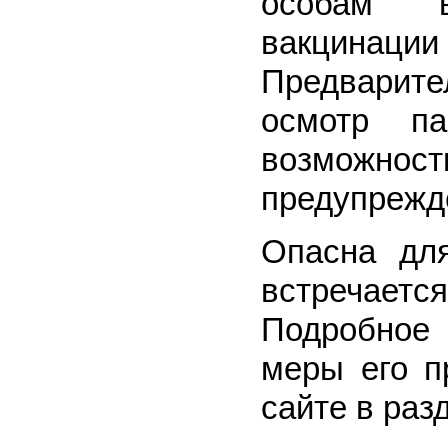
особам в
вакцинаци
Предварит
осмотр п
возможн
предупрежд
Опасна для
встречаетс
Подробное 
меры его п
сайте в раз