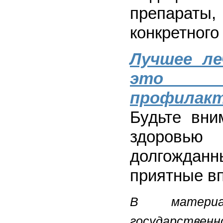
препарат
конкретного
Лучшее ле
это ег
профилакт
Будьте вни
здоровь
долгожданн
приятные вп
В материал
государстве