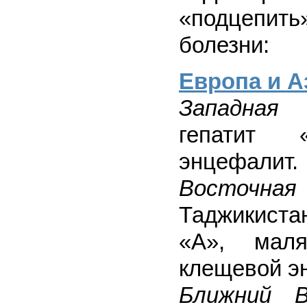
«подцепить
болезни:
Европа и А
Западная 
гепатит 
энцефалит.
Восточная
Таджикиста
«А», маля
клещевой э
Ближний В