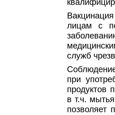
квалифицир
Вакцинация
лицам с п
заболев
медицинск
служб чрез
Соблюдение
при употре
продуктов п
в т.ч. мыть
позволяет 