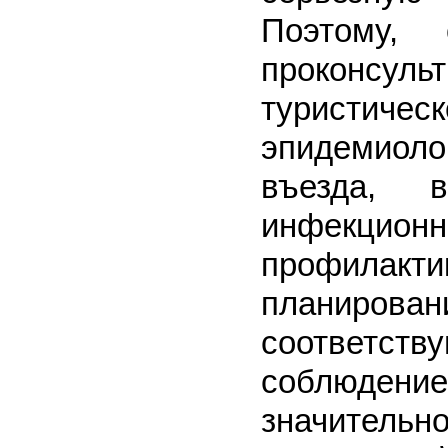
Поэтому, 
проконс
турист
эпидемиол
въезда, 
инфекционн
профила
планирова
соответств
соблюдени
значитель