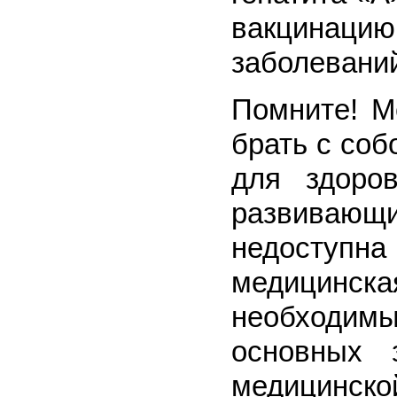
вакцинаци
заболевани
Помните! М
брать с соб
для здоро
развивающ
недосту
медицинска
необходим
основных 
медицинско