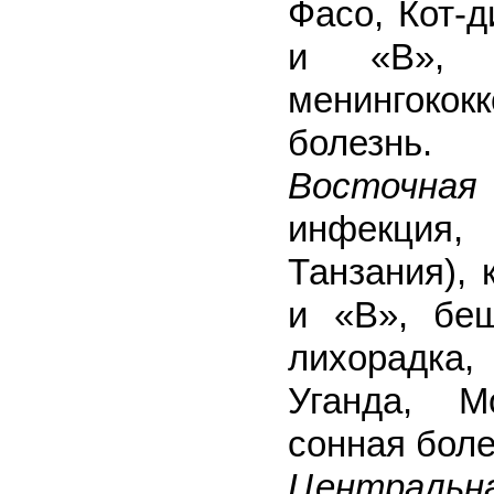
Фасо, Кот-д
и «В», б
менингококк
болезнь.
Восточн
инфекция,
Танзания),
и «В», беш
лихорадка,
Уганда, М
сонная боле
Центральн