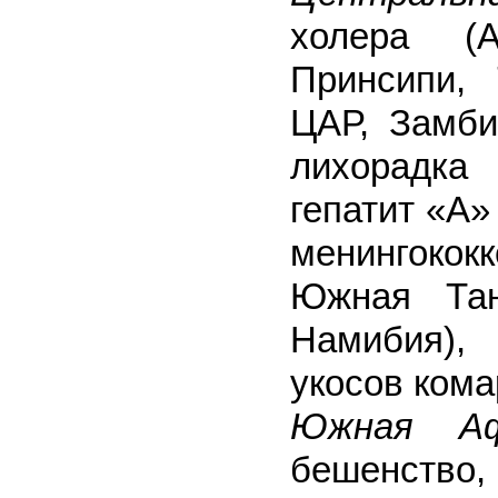
холера (
Принсипи, 
ЦАР, Замби
лихорадка 
гепатит «А»
менингококк
Южная Тан
Намибия),
укосов кома
Южная Аф
бешенство