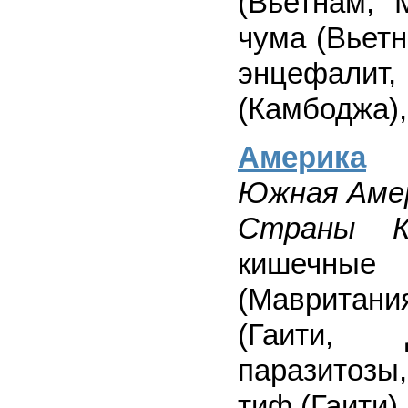
(Вьетнам, 
чума (Вьетн
энцефали
(Камбоджа),
Америка
Южная Аме
Страны Ка
кишечные 
(Мавритани
(Гаити, Д
паразитозы
тиф (Гаити).