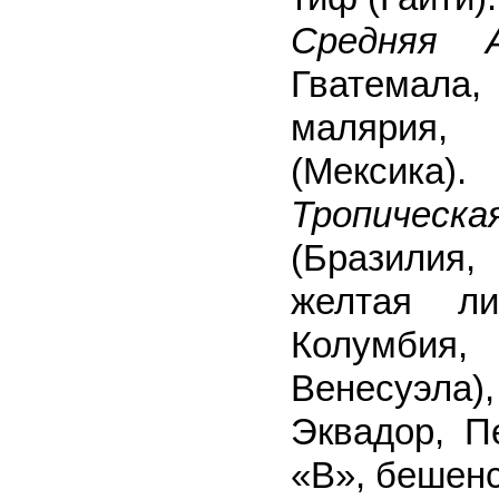
Средняя А
Гватемала,
малярия, 
(Мексика).
Тропичес
(Бразилия
желтая ли
Колумбия,
Венесуэла
Эквадор, П
«В», бешенс