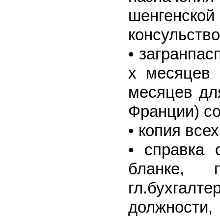
шенгенской
консульств
• загранпас
х месяцев 
месяцев дл
Франции) со
• копия все
• справка
бланке, 
гл.бухгалт
должност