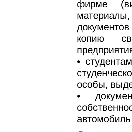
фирме (ви
материал
документов
копию св
предприятия
• студента
студенческ
особы, выде
• докуме
собственн
автомобиль и