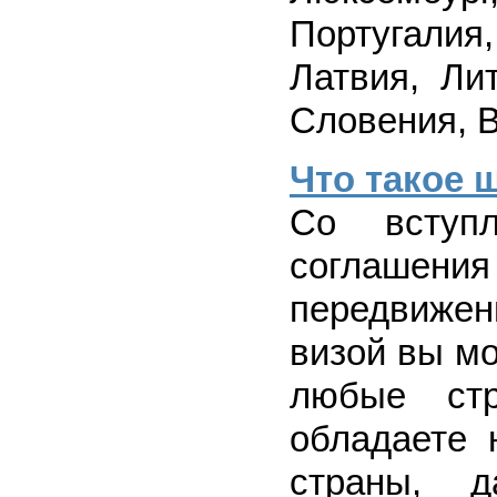
Португали
Латвия, Ли
Словения, В
Что такое 
Со вступ
соглашени
передвижен
визой вы м
любые ст
обладаете 
страны, 