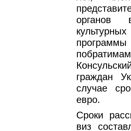
представи
органов в
культурны
программ
побратимам
Консульск
граждан У
случае ср
евро.
Сроки расс
виз состав