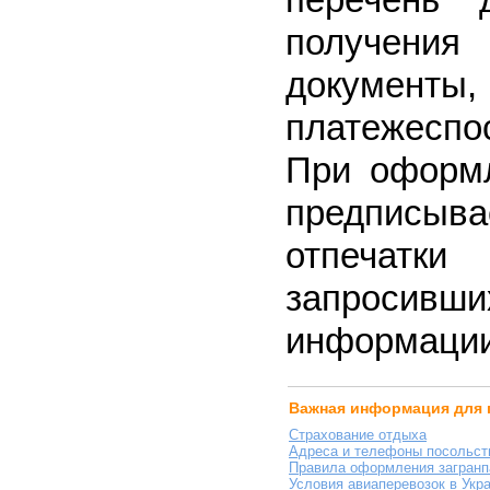
получения
докуме
платежеспо
При оформл
предписы
отпечатки
запросивш
информации
Важная информация для 
Страхование отдыха
Адреса и телефоны посольст
Правила оформления загранп
Условия авиаперевозок в Укр