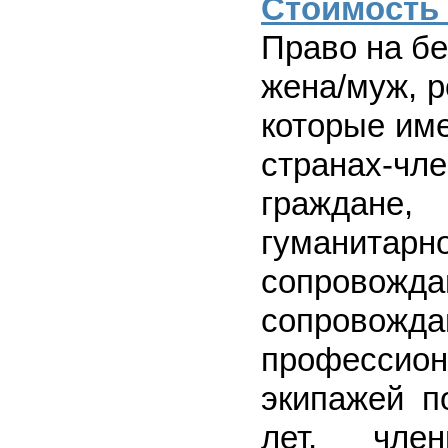
Стоимость
Право на б
жена/муж, р
которые им
странах-ч
граждане
гуманита
сопровожд
сопровож
профессио
экипажей п
лет, чле