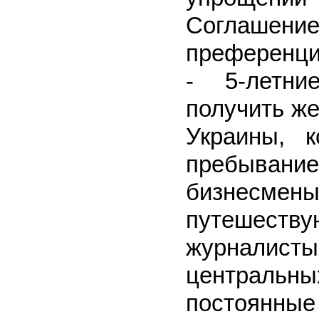
Соглашение
преференци
- 5-летни
получить же
Украины, 
пребыван
бизнесм
путешест
журнали
центральн
постоянные