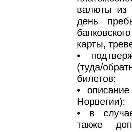
валюты из 
день преб
банковског
карты, треве
• подтвер
(туда/обра
билетов;
• описание
Норвегии);
• в случае
также до