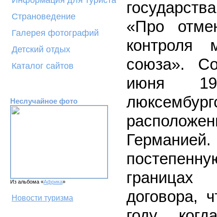
Информация для туриста
государств
Страноведение
«Про отме
Галерея фотографий
контроля 
Детский отдых
союза». С
Каталог сайтов
июня 1
люксембу
Неслучайное фото
расположе
Германие
постепенн
границах 
Из альбома «
Африка
»
договора, 
Новости туризма
году, ког