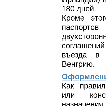
180 дней.
Кроме это
паспорто
двухсторо
соглашени
въезда в 
Венгрию.
Оформлени
Как правил
или конс
назначен