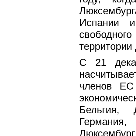
Люксембур
Испании и
свободног
территории 
С 21 дека
насчитывает
членов ЕС
экономичес
Бельгия, 
Германия,
Люксембу