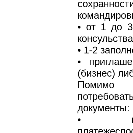
сохранно
командировк
• от 1 до 
консульства
• 1-2 запол
• приглаш
(бизнес) ли
Помимо в
потребоват
документы:
• под
платежесп