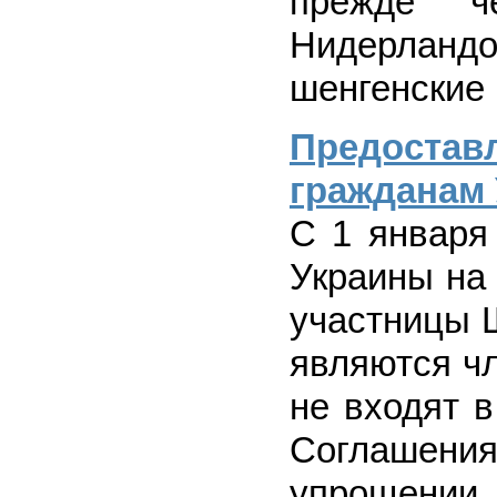
прежде ч
Нидерлан
шенгенские 
Предоста
гражданам
С 1 января
Украины на 
участницы 
являются ч
не входят 
Соглашен
упрощени