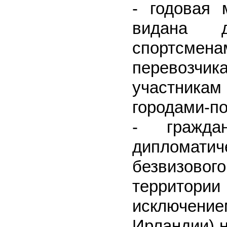
- годовая 
видана д
спортсм
перевозчик
участник
городами-п
- гражда
дипломатич
безвизово
территор
исключени
Ирландии) н