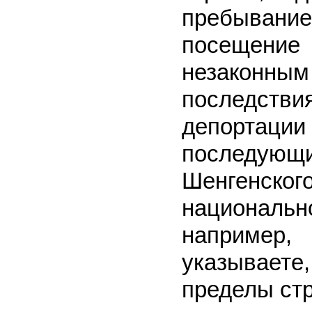
пребывани
посещение 
незаконным
последств
депортаци
последую
Шенгенског
националь
например,
указываете,
пределы ст