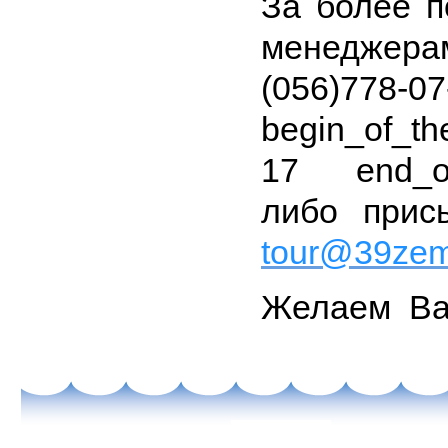
За более 
менеджера
(056)778-07
begin_of_
17 end_of_t
либо прис
tour@39zem
Желаем Вам