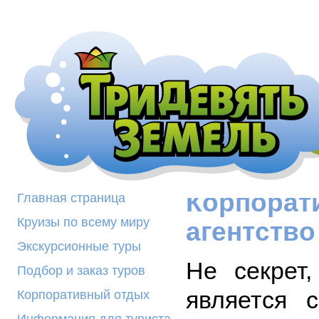
Корпорат
Главная страница
Круизы по всему миру
агентство
Экскурсионные туры
Не секрет
Подбор и заказ туров
является 
Корпоративный отдых