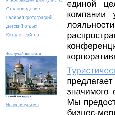
Информация для туриста
единой це
Страноведение
компании 
Галерея фотографий
лояльности
Детский отдых
распрост
Каталог сайтов
конферен
Неслучайное фото
корпоратив
Туристиче
предлагае
значимого 
Из альбома «
Азия
»
Мы предост
Новости туризма
бизнес-ме