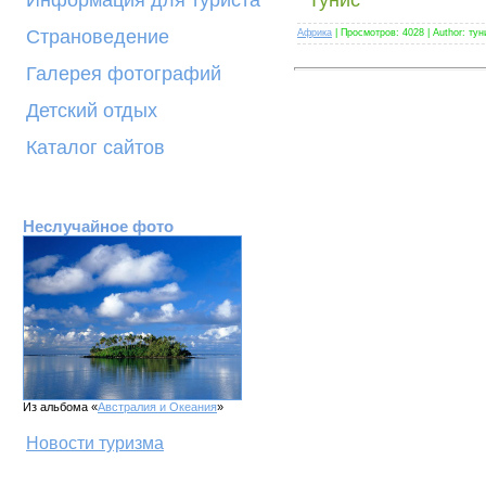
Информация для туриста
Тунис
Страноведение
Африка
| Просмотров: 4028 | Author: ту
Галерея фотографий
Детский отдых
Каталог сайтов
Неслучайное фото
Из альбома «
Австралия и Океания
»
Новости туризма