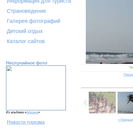
Информация для туриста
Страноведение
Галерея фотографий
Детский отдых
Каталог сайтов
Неслучайное фото
Пр
Просм
Из альбома «
Африка
»
« Предыд
Новости туризма