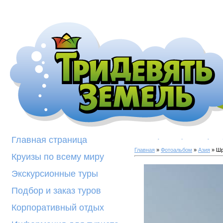
Галерея фотогра
Главная страница
Главная
»
Фотоальбом
»
Азия
» Шр
Круизы по всему миру
Экскурсионные туры
Подбор и заказ туров
Корпоративный отдых