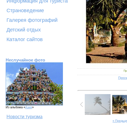
Информация для туриста
Страноведение
Галерея фотографий
Детский отдых
Каталог сайтов
Неслучайное фото
Пр
Просм
Из альбома «
Азия
»
Новости туризма
« Предыд