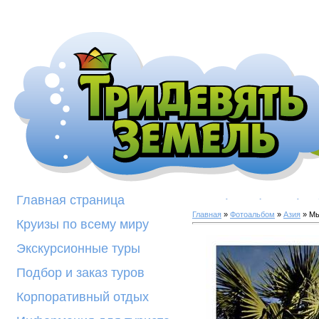
Галерея фотогра
Главная страница
Главная
»
Фотоальбом
»
Азия
» М
Круизы по всему миру
Экскурсионные туры
Подбор и заказ туров
Корпоративный отдых