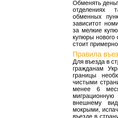
Обменять деньг
отделениях 
обменных пун
зависитот ном
за мелкие купю
купюры нового 
стоит примерно 
Правила въез
Для въезда в ст
гражданам Укр
границы необ
чистыми страни
менее 6 мес
миграционную 
внешнему вид
мокрыми, испа
въезде в стран