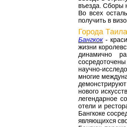
въезда. Сборы 
Во всех остал
получить в виз
Города Таил
Бангкок
- краси
жизни королевс
динамично ра
сосредоточены
научно-исслед
многие междуна
демонстрируют
нового искусст
легендарное с
отели и рестор
Бангкоке сосре
являющихся св