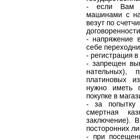
- если Вам н
машинами с на
везут по счетчи
договоренности
- напряжение 
себе переходник
- регистрация в
- запрещен вы
нательных), 
платиновых и
нужно иметь 
покупке в магаз
- за попытку
смертная ка
заключение). 
посторонних ли
- при посещен