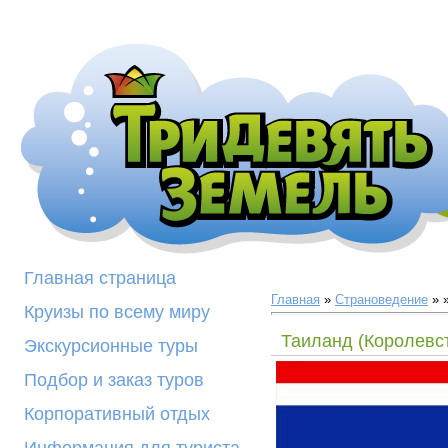
Страноведение
Главная страница
Главная
»
Страноведение
»
Круизы по всему миру
Таиланд (Королевс
Экскурсионные туры
Подбор и заказ туров
Корпоративный отдых