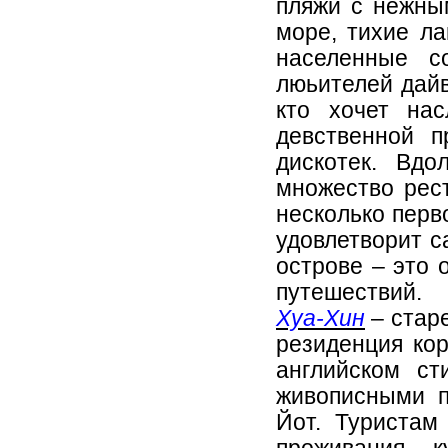
пляжи с нежным
море, тихие л
населенные с
люьителей дайв
кто хочет на
девственной 
дискотек. Вдо
множество рес
несколько перв
удовлетворит с
острове – это 
путешествий.
Хуа-Хин
– стар
резиденция кор
английском ст
живописными 
Йот. Туристам