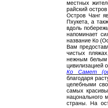
местных жител
райский остров
Остров Чанг я
Пхукета, а так
вдоль побережь
напоминает си
название Ко (Ос
Вам предостав
чистых пляжах
нежным белым 
цивилизацией о
Ко Самет (о
благодаря раст
целебными сво
самых красивы
нацонального м
страны. На ос