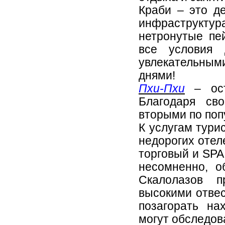
Краби – это д
инфраструкту
нетронутые пе
все условия 
увлекательным
днями!
Пхи-Пхи
– ост
Благодаря св
вторыми по поп
К услугам тури
недорогих отел
торговый и SPA
несомненно, о
Скалолазов 
высокими отве
позагорать на
могут обследов