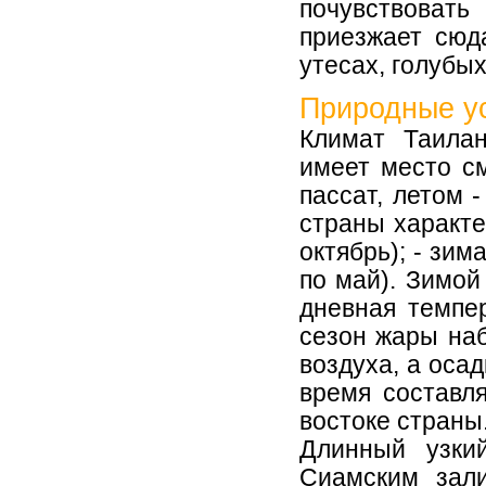
почувствоват
приезжает сюд
утесах, голубы
Природные у
Климат Таилан
имеет место с
пассат, летом 
страны характе
октябрь); - зим
по май). Зимой
дневная темпе
сезон жары на
воздуха, а оса
время составл
востоке страны
Длинный узки
Сиамским зал