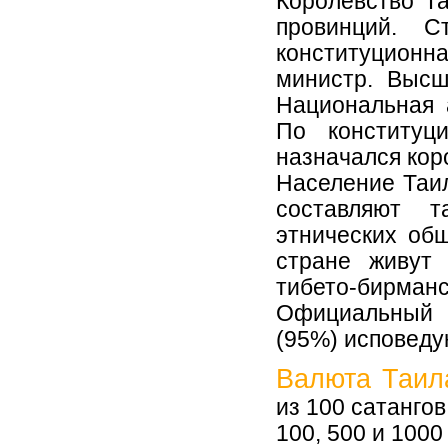
Королевство Та
провинций. 
конституционна
министр. Высш
Национальная 
По конституц
назначался кор
Население Таил
составляют 
этнических общ
стране живут
тибето-бирманск
Официальный 
(95%) исповеду
Валюта Таил
из 100 сатанго
100, 500 и 1000