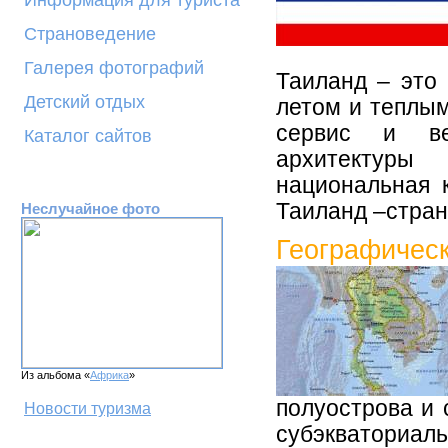
Информация для туриста
Страноведение
Галерея фотографий
Таиланд – это
Детский отдых
летом и теплы
сервис и ве
Каталог сайтов
архитектуры
национальная к
Таиланд –стран
Неслучайное фото
Географичес
Из альбома «
Африка
»
полуострова и 
Новости туризма
субэкватори