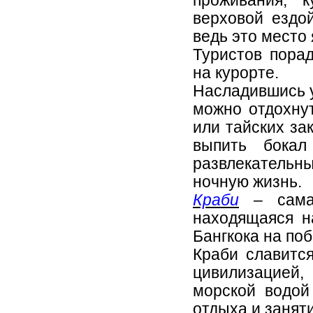
проживания, 
верховой ездо
ведь это место 
Туристов пора
на курорте.
Насладившись у
можно отдохну
или тайских за
выпить бокал
развлекательн
ночную жизнь.
Краби
– самая
находящаяся н
Бангкока на по
Краби славитс
цивилизацией,
морской водой
отдыха и занят