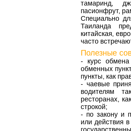
тамаринд, дж
пасионфрут, рам
Специально дл
Таиланда пре
китайская, евро
часто встречаю
Полезные со
- курс обмен
обменных пункт
пункты, как пра
- чаевые приня
водителям та
ресторанах, ка
строкой;
- по закону и
или действия в
государственны