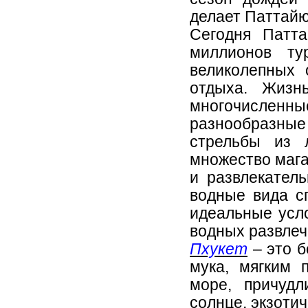
делает Паттайю
Сегодня Патт
миллионов ту
великолепных 
отдыха. Жиз
многочисленные
разнообразны
стрельбы из 
множество мага
и развлекател
водные вида с
идеальные усло
водных развлеч
Пхукет
– это б
мука, мягким 
море, причуд
солнце, экзотич