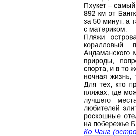
Пхукет – самый
892 км от Банг
за 50 минут, а 
с материком.
Пляжи остров
коралловый 
Андаманского 
природы, поп
спорта, и в то
ночная жизнь,
Для тех, кто 
пляжах, где мо
лучшего мест
любителей эли
роскошные оте
на побережье Б
Ко Чанг (остро