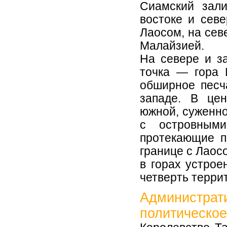
Сиамский зал
востоке и сев
Лаосом, на сев
Малайзией.
На севере и з
точка — гора 
обширное песч
западе. В це
южной, суженн
с островным
протекающие п
границе с Лаосо
в горах устро
четверть терри
Администра
политическое