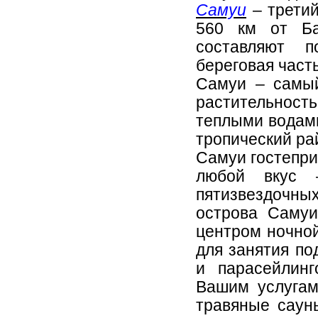
Самуи
– третий
560 км от Ба
составляют 
береговая часть
Самуи – самый
растительнос
теплыми водами
тропический ра
Самуи гостепри
любой вкус 
пятизвездочны
острова Самуи
центром ночной
для занятия п
и парасейлин
Вашим услугам
травяные саун