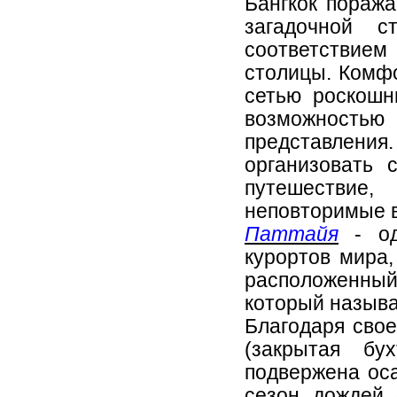
Бангкок поража
загадочной 
соответствие
столицы. Комф
сетью роскошн
возможностью 
представлен
организовать 
путешествие,
неповторимые 
Паттайя
- од
курортов мира
расположенный 
который называ
Благодаря сво
(закрытая бу
подвержена оса
сезон дождей 