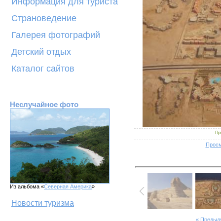
Информация для туриста
Страноведение
Галерея фотографий
Детский отдых
Каталог сайтов
Неслучайное фото
Пр
Просм
Из альбома «
Северная Америка
»
Новости туризма
« Предыд