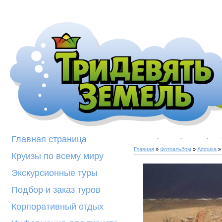
Галерея фотогра
Главная страница
Главная
»
Фотоальбом
»
Африка
»
Круизы по всему миру
Экскурсионные туры
Подбор и заказ туров
Корпоративный отдых