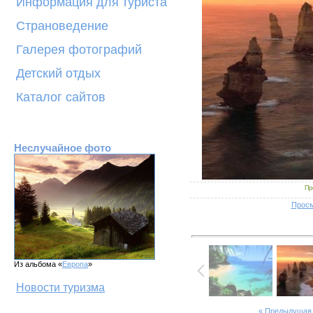
Информация для туриста
Страноведение
Галерея фотографий
Детский отдых
Каталог сайтов
Неслучайное фото
Пр
Просм
Из альбома «
Европа
»
Новости туризма
« Предыдущая