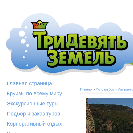
Галерея фотогра
Главная страница
Главная
»
Фотоальбом
»
Австрали
Круизы по всему миру
Экскурсионные туры
Подбор и заказ туров
Корпоративный отдых