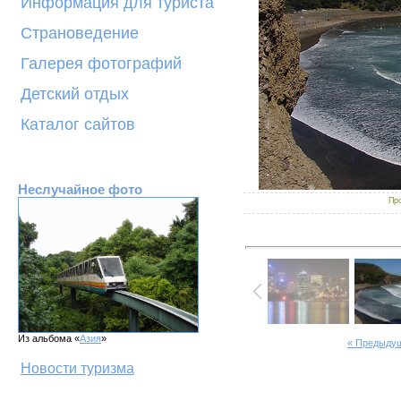
Информация для туриста
Страноведение
Галерея фотографий
Детский отдых
Каталог сайтов
Неслучайное фото
Про
Из альбома «
Азия
»
« Предыду
Новости туризма