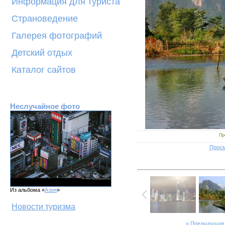
Информация для туриста
Страноведение
Галерея фотографий
Детский отдых
Каталог сайтов
Неслучайное фото
Пр
Просм
Из альбома «
Азия
»
Новости туризма
« Предыдущая