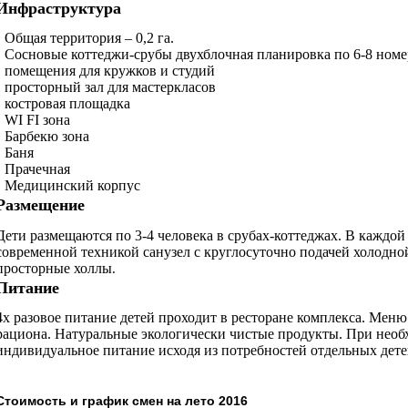
Инфраструктура
•
Общая территория – 0,2 га.
• Сосновые коттеджи-срубы двухблочная планировка по 6-8 номер
• помещения для кружков и студий
• просторный зал для мастеркласов
• костровая площадка
• WI FI зона
• Барбекю зона
• Баня
• Прачечная
• Медицинский корпус
Размещение
Дети размещаются по 3-4 человека в срубах-коттеджах
. В каждой
современной техникой санузел с круглосуточно подачей холодной
просторные холлы
.
Питание
4х разовое питание детей проходит в ресторане комплекса. Меню
рациона. Натуральные экологически чистые продукты. При необ
индивидуальное питание исходя из потребностей отдельных дете
Стоимость и график смен на лето 2016