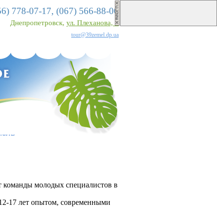
56)
778-07-17,
(067)
566-88-00
Днепропетровск,
ул. Плеханова, 7
tour@39zemel.dp.ua
мель»
от команды молодых специалистов в
 12-17 лет опытом, современными