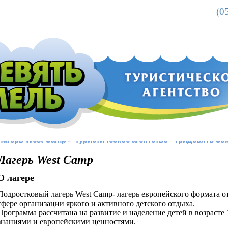
(0
Лагерь West Camp > Туристическое агентство «Тридевять Зе
Л
агерь West Camp
О лагере
Подростковый лагерь West Camp- лагерь европейского формата 
сфере организации яркого и активного детского отдыха.
Программа рассчитана на развитие и наделение детей в возрасте
знаниями и европейскими ценностями.