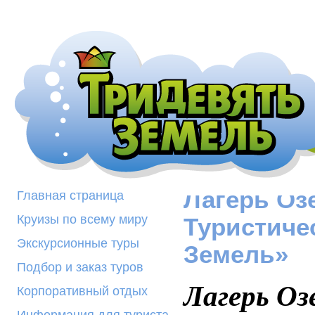
Лагерь Оз
Главная страница
Круизы по всему миру
Туристиче
Экскурсионные туры
Земель»
Подбор и заказ туров
Л
агерь О
Корпоративный отдых