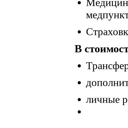
Медицинс
медпунк
Страховк
В стоимос
Трансфе
дополнит
личные 