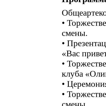
Общеартеко
• Торжеств
смены.
• Презентац
«Вас привет
• Торжеств
клуба «Оли
• Церемони
• Торжеств
смены.