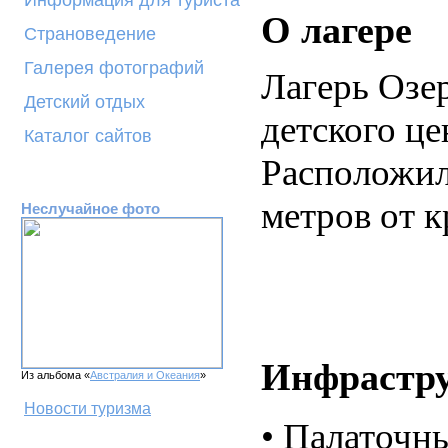
Информация для туриста
О лагере
Страноведение
Галерея фотографий
Лагерь Озе
Детский отдых
детского ц
Каталог сайтов
Расположилс
метров от к
Неслучайное фото
Инфрастр
Из альбома «
Австралия и Океания
»
Новости туризма
•
Палаточны