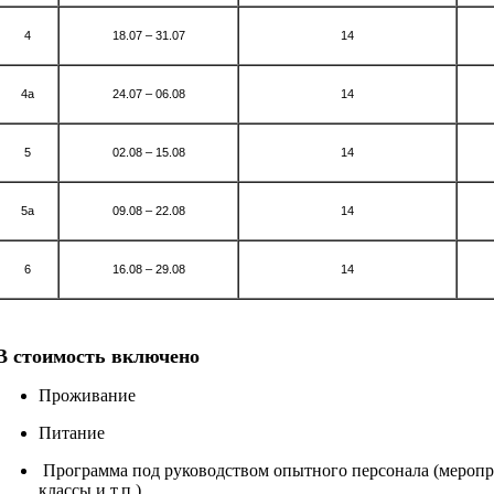
4
18.07 – 31.07
14
4а
24.07 – 06.08
14
5
02.08 – 15.08
14
5а
09.08 – 22.08
14
6
16.08 – 29.08
14
В стоимость включено
Проживание
Питание
Программа под руководством опытного персонала (меропри
классы и т.п.)