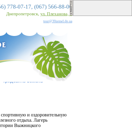
56)
778-07-17,
(067)
566-88-00
Днепропетровск,
ул. Плеханова, 7
tour@39zemel.dp.ua
о «Тридевять Земель»
, спортивную и оздоровительную
лезного отдыха. Лагерь
рритории Выжницкого