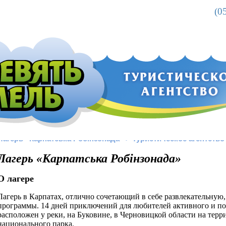
(0
Лагерь «Карпатська Робінзонада» > Туристическое агентств
Лагерь «Карпатська Робінзонада»
О лагере
Лагерь в Карпатах, отлично сочетающий в себе развлекательную
программы. 14 дней приключений для любителей активного и по
расположен у реки, на Буковине, в Черновицкой области на те
национального парка
.