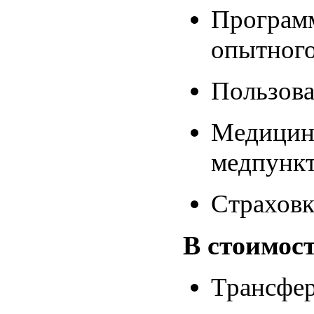
Программ
опытного
Пользова
Медицинс
медпунк
Страховк
В стоимос
Трансфе