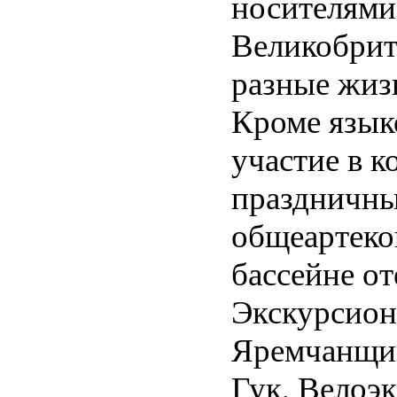
носителями
Великобрит
разные жиз
Кроме язык
участие в к
праздничны
общеартеко
бассейне от
Экскурсион
Яремчанщин
Гук, Велоэк