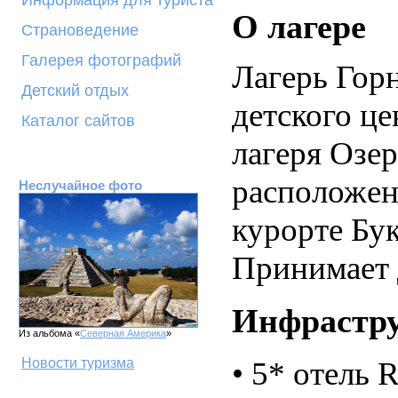
Информация для туриста
О лагере
Страноведение
Галерея фотографий
Лагерь Гор
Детский отдых
детского це
Каталог сайтов
лагеря Озе
расположен 
Неслучайное фото
курорте Бук
Принимает д
Инфрастр
Из альбома «
Северная Америка
»
•
5* отель R
Новости туризма