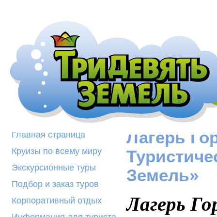
Лагерь Го
Главная страница
Круизы по всему миру
Туристиче
Экскурсионные туры
Земель»
Подбор и заказ туров
Л
агерь Г
Корпоративный отдых