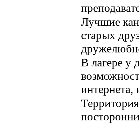
преподават
Лучшие кан
старых друз
дружелюбно
В лагере у 
возможност
интернета, 
Территория
посторонни