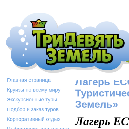
Лагерь EC
Главная страница
Круизы по всему миру
Туристиче
Экскурсионные туры
Земель»
Подбор и заказ туров
Лагерь EC
Корпоративный отдых