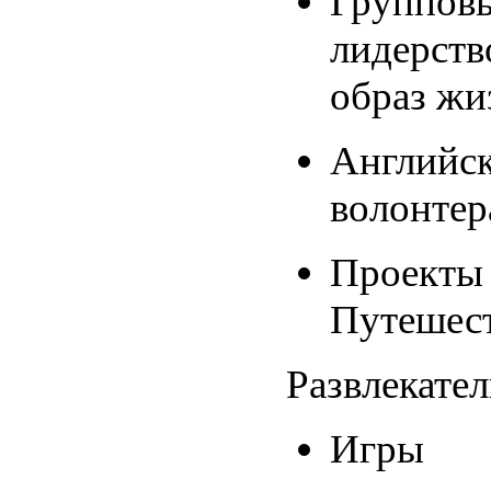
Групповы
лидерств
образ жи
Английс
волонтер
Проекты
Путешест
Развлекател
Игры