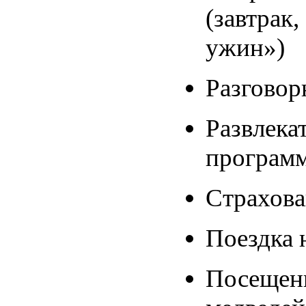
(завтрак,
ужин»)
Разговор
Развлека
програм
Страхова
Поездка 
Посещени