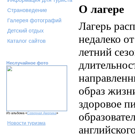
Информация для туриста
О лагере
Страноведение
Галерея фотографий
Лагерь рас
Детский отдых
недалеко от
Каталог сайтов
летний сезо
длительнос
Неслучайное фото
направленн
образ жизн
здоровое пи
образовател
Из альбома «
Северная Америка
»
Новости туризма
английског