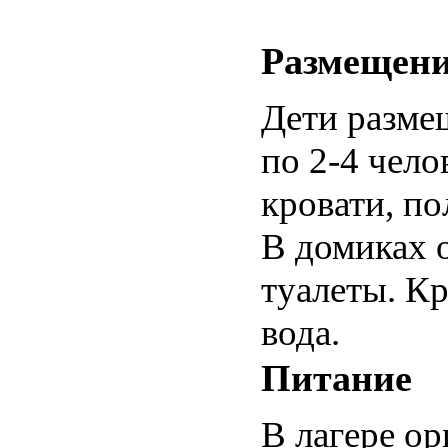
Размещен
Дети разме
по 2-4 чел
кровати, п
В домиках 
туалеты. К
вода.
Питание
В лагере ор