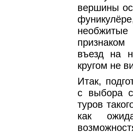
вершины ос
фуникулёре,
необжиты
признаком
въезд на н
кругом не в
Итак, подг
с выбора с
туров таког
как ожид
возможнос