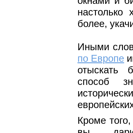
окнами и б
настолько 
более, укачи
Иными сло
по Европе
и
отыскать 
способ з
историчес
европейских
Кроме того,
вы дари