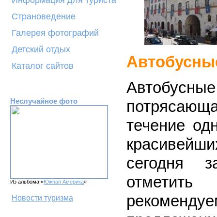
Информация для туриста
Страноведение
Галерея фотографий
Детский отдых
Автобусны
Каталог сайтов
Автобусн
Неслучайное фото
потрясаю
течение од
красивейш
сегодня з
отметить
Из альбома «
Южная Америка
»
рекомен
Новости туризма