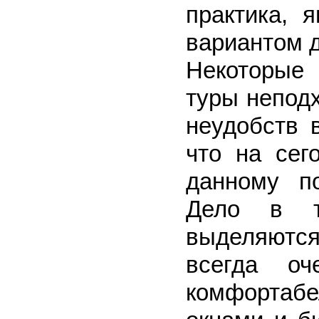
практика, 
вариантом д
Некоторые
туры непод
неудобств 
что на сег
данному п
Дело в т
выделяютс
всегда о
комфортаб