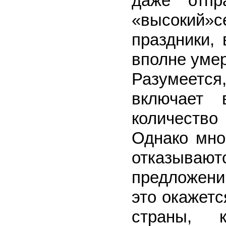
даже отпр
«высокий»с
праздники,
вполне уме
Разумеется,
включает 
количеств
Однако мно
отказыва
предложени
это окажетс
страны, к