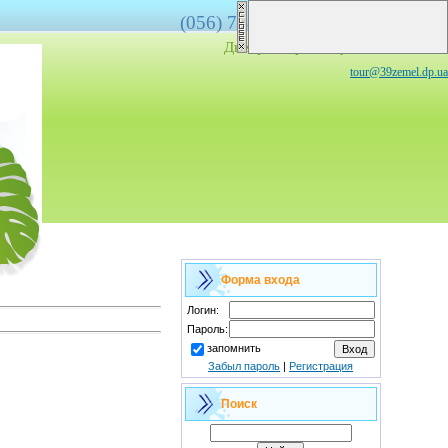
(056)
778-07-17,
(067)
566-88-00
Днепропетровск,
ул. Плеханова, 7
tour@39zemel.dp.ua
Форма входа
Логин:
Пароль:
запомнить
Забыл пароль
|
Регистрация
Поиск