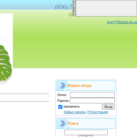
(056)
778-07-17,
(067)
566-88-00
Днепропетровск,
ул. Плеханова, 7
tour@39zemel.dp.ua
Форма входа
Логин:
Пароль:
запомнить
Забыл пароль
|
Регистрация
Поиск